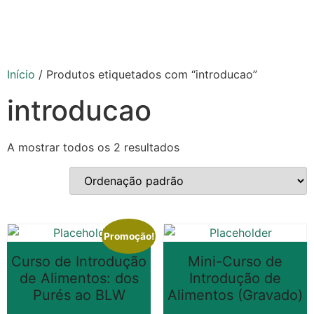
Início
/ Produtos etiquetados com “introducao”
introducao
A mostrar todos os 2 resultados
Promoção!
Curso de Introdução
Mini-Curso de
de Alimentos: dos
Introdução de
Purés ao BLW
Alimentos (Gravado)