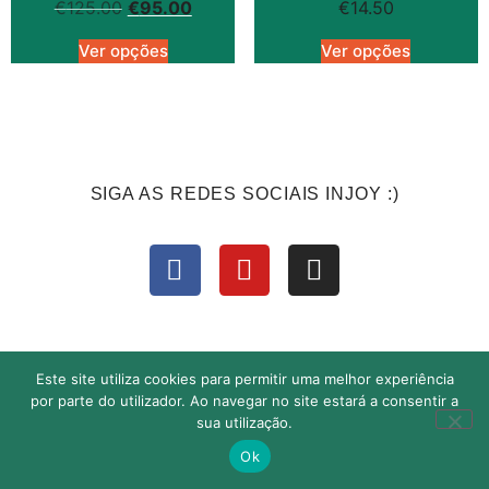
€
125.00
€
95.00
€
14.50
Ver opções
Ver opções
SIGA AS REDES SOCIAIS INJOY :)
2026 | Direitos reservados | Lisa Afonso
Este site utiliza cookies para permitir uma melhor experiência
por parte do utilizador. Ao navegar no site estará a consentir a
sua utilização.
Ok