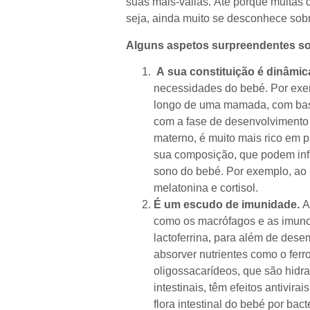
suas mais-valias. Até porque muitas 
seja, ainda muito se desconhece sobr
Alguns aspetos surpreendentes sob
A sua constituição é dinâmic
necessidades do bebé. Por exem
longo de uma mamada, com bas
com a fase de desenvolvimento d
materno, é muito mais rico em 
sua composição, que podem infl
sono do bebé. Por exemplo, ao l
melatonina e cortisol.
É um escudo de imunidade.
Al
como os macrófagos e as imuno
lactoferrina, para além de des
absorver nutrientes como o ferr
oligossacarídeos, que são hidr
intestinais, têm efeitos antivir
flora intestinal do bebé por ba