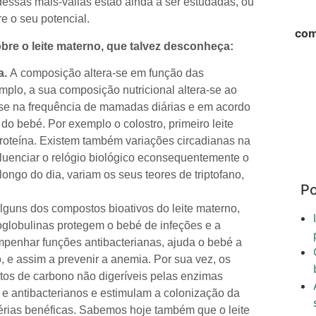
dessas mais-valias estão ainda a ser estudadas, ou
e o seu potencial.
com
re o leite materno, que talvez desconheça:
a.
A composição altera-se em função das
plo, a sua composição nutricional altera-se ao
e na frequência de mamadas diárias e em acordo
o bebé. Por exemplo o colostro, primeiro leite
proteína. Existem também variações circadianas na
uenciar o relógio biológico econsequentemente o
ongo do dia, variam os seus teores de triptofano,
Po
guns dos compostos bioativos do leite materno,
globulinas protegem o bebé de infeções e a
empenhar funções antibacterianas, ajuda o bebé a
o, e assim a prevenir a anemia. Por sua vez, os
atos de carbono não digeríveis pelas enzimas
ais e antibacterianos e estimulam a colonização da
ctérias benéficas. Sabemos hoje também que o leite