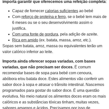
importa garantir que oferecemos uma refeição completa
:
Capaz de fornecer
calorias suficientes
ao bebé
Com
reforço de proteína e ferro
, se o bebé tem mais de
6 meses ou se o seu desenvolvimento assim o
justifica.
Com uma fonte de gordura
, pela adição de azeite.
Rica em amido
(ex. batata, massa, arroz, etc.).
Sopas sem batata, arroz, massa ou equivalentes terão um
valor calórico inferior ao leite.
Importa ainda oferecer sopas variadas, com bases
variadas, que não precisam ser doces.
É comum
recomendar bases de sopa para bebé com cenoura,
abóbora e/ou batata doce. Estes alimentos vão conferir um
sabor doce à sopa e atrasar o trânsito intestinal. Nascemos
programados para gostar do sabor doce. É uma questão
evolutiva. No meio natural os alimentos doces eram os mais
calóricos e as substâncias tóxicas tinham, muitas vezes,
sabores amargos e ácidos. Precisamos por isso de